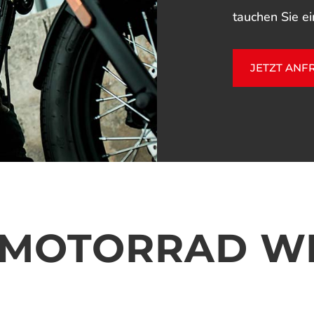
tauchen Sie ei
JETZT ANF
 MOTORRAD W