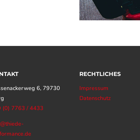
NTAKT
RECHTLICHES
senackerweg 6, 79730
Impressum
rg
Datenschutz
 (0) 7763 / 4433
o@thiede-
formance.de