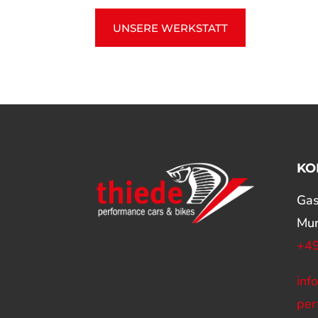
UNSERE WERKSTATT
KO
Gas
Mu
+49
inf
per