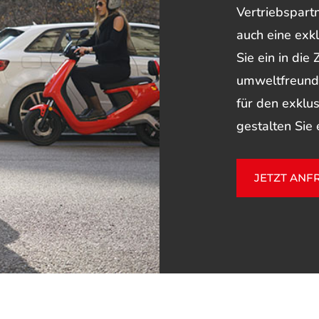
Vertriebspartn
auch eine exk
Sie ein in die
umweltfreundl
für den exklu
gestalten Sie 
JETZT ANF