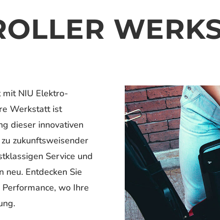
ROLLER WERK
t mit NIU Elektro-
e Werkstatt ist
ng dieser innovativen
 zu zukunftsweisender
stklassigen Service und
n neu. Entdecken Sie
de Performance, wo Ihre
ung.